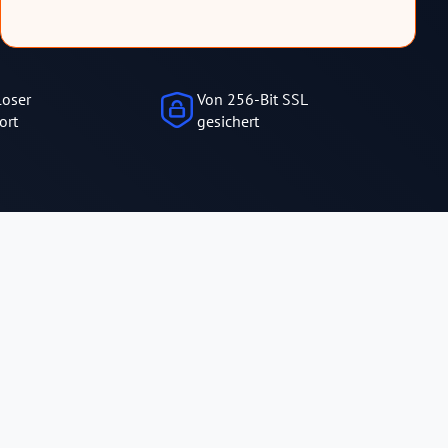
loser
Von 256-Bit SSL
ort
gesichert