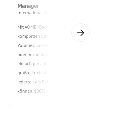
Manager
International Tropical Timber Organization
Mit AOMEI Backupper können wir unsere
kompletten Server-Volumes, ausgewählte
Volumes, unsere Finanzierungsanwendungen
oder bestimmte Dateien und Ordner ganz
einfach per automatischem Zeitplan sichern. Die
größte Erleichterung ist, dass wir den Server
jederzeit als Bare Metal wiederherstellen
können. 100% zufrieden.