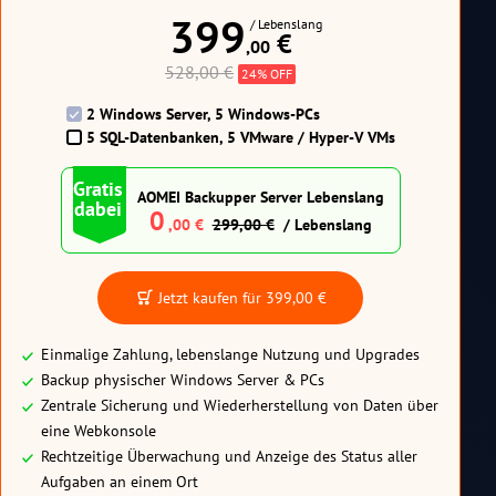
399
/ Lebenslang
 €
,00
528,00 €
24% OFF
2 Windows Server, 5 Windows-PCs
5 SQL-Datenbanken, 5 VMware / Hyper-V VMs
Gratis
AOMEI Backupper Server Lebenslang
dabei
0
,00
€
299,00 €
/ Lebenslang
Jetzt kaufen für
399,00 €
Einmalige Zahlung, lebenslange Nutzung und Upgrades
Backup physischer Windows Server & PCs
Zentrale Sicherung und Wiederherstellung von Daten über
eine Webkonsole
Rechtzeitige Überwachung und Anzeige des Status aller
Aufgaben an einem Ort