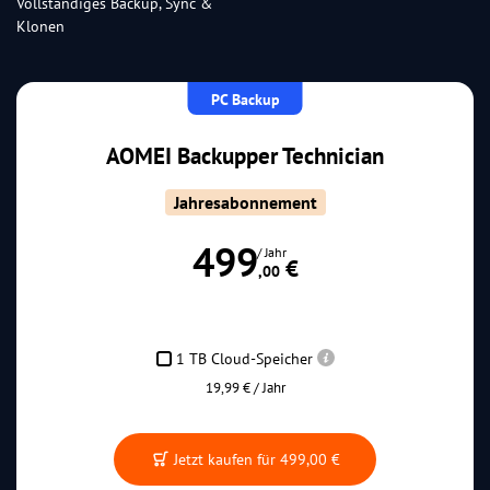
Vollständiges Backup, Sync &
Klonen
PC Backup
AOMEI Backupper Technician
Jahresabonnement
499
/ Jahr
 €
,00
1 TB Cloud-Speicher
19,99 € / Jahr
Jetzt kaufen für
499,00 €