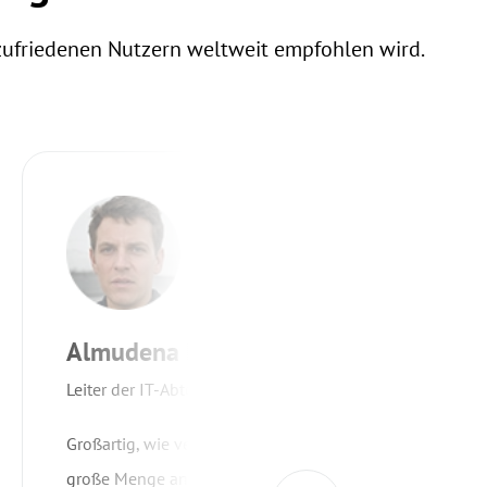
zufriedenen Nutzern weltweit empfohlen wird.
Almudena Fernandez
Leiter der IT-Abteilung, Seisa Medical
Großartig, wie versprochen. Wir haben eine
große Menge an Patientendaten, darunter