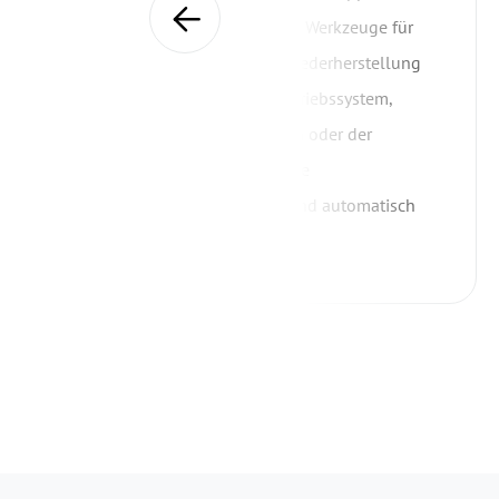
verfügt über alle notwendigen Werkzeuge für
die einfache Sicherung und Wiederherstellung
von Dateien, Ordnern, dem Betriebssystem,
benutzerdefinierten Partitionen oder der
gesamten Festplatte, die unsere
Datenpflegearbeiten einfach und automatisch
ausführen müssen.