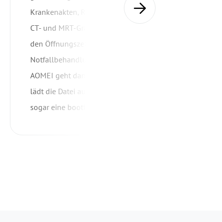
Krankenakten, Rezepte und große Dateien mit
CT- und MRT-Grafiken, die wir unabhängig von
den Öffnungszeiten für einige
Notfallbehandlungen aufbewahren müssen.
AOMEI geht dann noch einen Schritt weiter und
lädt die Datei auf ein USB-Gerät oder erstellt
sogar eine bootfähige ISO-Datei.