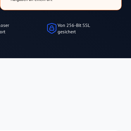
loser
Von 256-Bit SSL
ort
gesichert