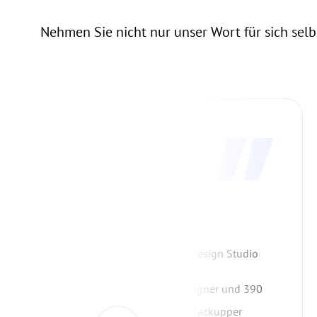
Nehmen Sie nicht nur unser Wort für sich se
Lawrence Olson
Mitbegründer, Smyth & Olson Design Studio
Wir haben 57 Computer, 30 Designer und 390
TB an Daten im Studio. AOMEI Backupper