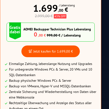
1.699
/ Lebenslang
 €
,00
2.999,00 €
43% OFF
Gratis
AOMEI Backupper Technician Plus Lebenslang
dabei
0
,00
€
999,00 €
/ Lebenslang
Jetzt kaufen für
1.699,00 €
Einmalige Zahlung, lebenslange Nutzung und Upgrades
Für unbegrenzte Windows PCs & Server, 20 VMs und 10
SQL-Datenbanken
Backup physischer Windows PCs & Server
Backup von VMware, Hyper-V und MSSQL-Datenbanken
Zentrale Sicherung und Wiederherstellung von Daten über
eine Webkonsole
Rechtzeitige Überwachung und Anzeige des Status aller
Aufgaben an einem Ort