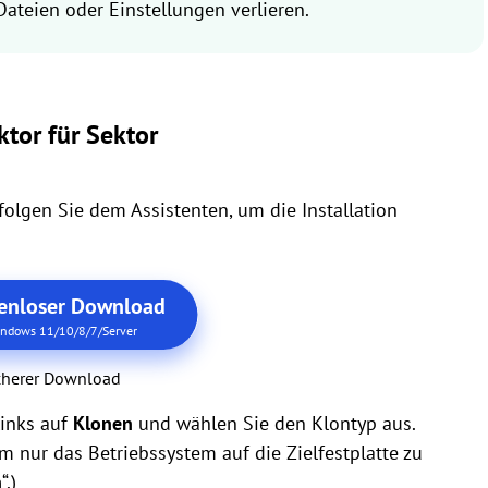
ateien oder Einstellungen verlieren.
tor für Sektor
olgen Sie dem Assistenten, um die Installation
enloser Download
ndows 11/10/8/7/Server
cherer Download
links auf
Klonen
und wählen Sie den Klontyp aus.
Um nur das Betriebssystem auf die Zielfestplatte zu
n
“.)