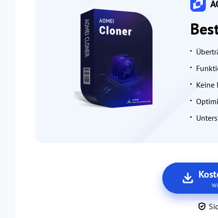
AO
Bes
Übertr
Funkti
Keine 
Optimi
Unters
Kost
Wi
Si