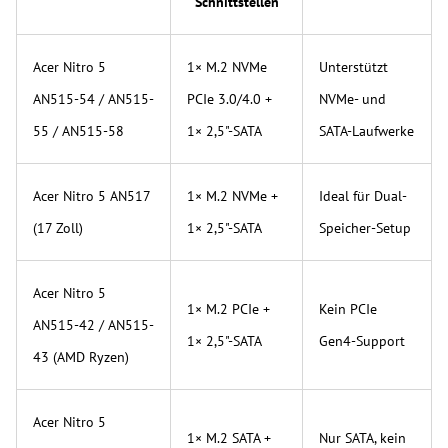
Schnittstellen
Acer Nitro 5
1× M.2 NVMe
Unterstützt
AN515-54 / AN515-
PCIe 3.0/4.0 +
NVMe- und
55 / AN515-58
1× 2,5"-SATA
SATA-Laufwerke
Acer Nitro 5 AN517
1× M.2 NVMe +
Ideal für Dual-
(17 Zoll)
1× 2,5"-SATA
Speicher-Setup
Acer Nitro 5
1× M.2 PCIe +
Kein PCIe
AN515-42 / AN515-
1× 2,5"-SATA
Gen4-Support
43 (AMD Ryzen)
Acer Nitro 5
1× M.2 SATA +
Nur SATA, kein