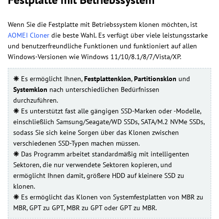
Wenn Sie die Festplatte mit Betriebssystem klonen möchten, ist
AOMEI Cloner
die beste Wahl. Es verfügt über viele leistungsstarke
und benutzerfreundliche Funktionen und funktioniert auf allen
Windows-Versionen wie Windows 11/10/8.1/8/7/Vista/XP.
❈
Es ermöglicht Ihnen,
Festplattenklon
,
Partitionsklon
und
Systemklon
nach unterschiedlichen Bedürfnissen
durchzuführen.
❈
Es unterstützt fast alle gängigen SSD-Marken oder -Modelle,
einschließlich Samsung/Seagate/WD SSDs, SATA/M.2 NVMe SSDs,
sodass Sie sich keine Sorgen über das Klonen zwischen
verschiedenen SSD-Typen machen müssen.
❈
Das Programm arbeitet standardmäßig mit intelligenten
Sektoren, die nur verwendete Sektoren kopieren, und
ermöglicht Ihnen damit, größere HDD auf kleinere SSD zu
klonen.
❈
Es ermöglicht das Klonen von Systemfestplatten von MBR zu
MBR, GPT zu GPT, MBR zu GPT oder GPT zu MBR.