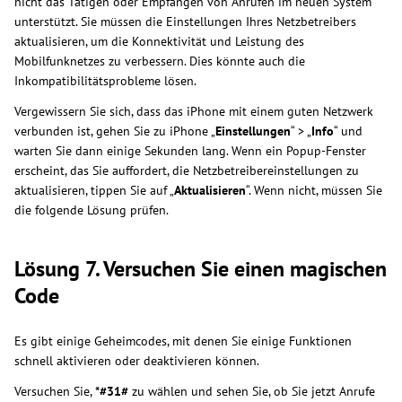
nicht das Tätigen oder Empfangen von Anrufen im neuen System
unterstützt. Sie müssen die Einstellungen Ihres Netzbetreibers
aktualisieren, um die Konnektivität und Leistung des
Mobilfunknetzes zu verbessern. Dies könnte auch die
Inkompatibilitätsprobleme lösen.
Vergewissern Sie sich, dass das iPhone mit einem guten Netzwerk
verbunden ist, gehen Sie zu iPhone „
Einstellungen
“ > „
Info
“ und
warten Sie dann einige Sekunden lang. Wenn ein Popup-Fenster
erscheint, das Sie auffordert, die Netzbetreibereinstellungen zu
aktualisieren, tippen Sie auf „
Aktualisieren
“. Wenn nicht, müssen Sie
die folgende Lösung prüfen.
Lösung 7. Versuchen Sie einen magischen
Code
Es gibt einige Geheimcodes, mit denen Sie einige Funktionen
schnell aktivieren oder deaktivieren können.
Versuchen Sie,
*#31#
zu wählen und sehen Sie, ob Sie jetzt Anrufe