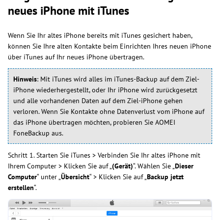
neues iPhone mit iTunes
Wenn Sie Ihr altes iPhone bereits mit iTunes gesichert haben,
können Sie Ihre alten Kontakte beim Einrichten Ihres neuen iPhone
über iTunes auf Ihr neues iPhone übertragen.
Hinweis
: Mit iTunes wird alles im iTunes-Backup auf dem Ziel-
iPhone wiederhergestellt, oder Ihr iPhone wird zurückgesetzt
und alle vorhandenen Daten auf dem Ziel-iPhone gehen
verloren. Wenn Sie Kontakte ohne Datenverlust vom iPhone auf
das iPhone übertragen möchten, probieren Sie AOMEI
FoneBackup aus.
Schritt 1. Starten Sie iTunes > Verbinden Sie Ihr altes iPhone mit
Ihrem Computer > Klicken Sie auf „
(Gerät)
“. Wählen Sie „
Dieser
Computer
“ unter „
Übersicht
“ > Klicken Sie auf „
Backup jetzt
erstellen
“.