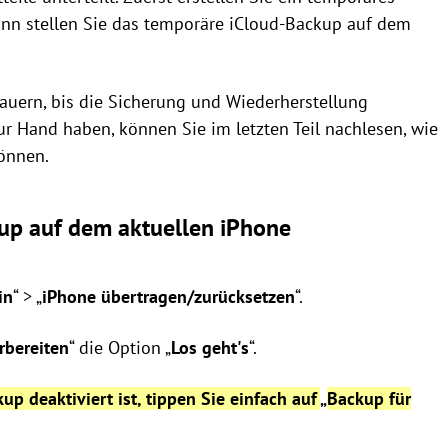
nn stellen Sie das temporäre iCloud-Backup auf dem
auern, bis die Sicherung und Wiederherstellung
r Hand haben, können Sie im letzten Teil nachlesen, wie
önnen.
kup auf dem aktuellen iPhone
in
“ > „
iPhone übertragen/zurücksetzen
“.
rbereiten
“ die Option „
Los geht's
“.
p deaktiviert ist, tippen Sie einfach auf
„
Backup für