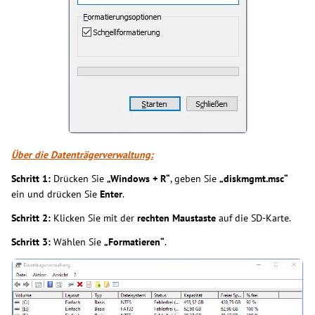
Über die Datenträgerverwaltung:
Schritt 1:
Drücken Sie
„Windows + R“
, geben Sie
„diskmgmt.msc“
ein und drücken Sie
Enter
.
Schritt 2:
Klicken Sie mit der
rechten Maustaste
auf die SD-Karte.
Schritt 3:
Wählen Sie
„Formatieren“
.