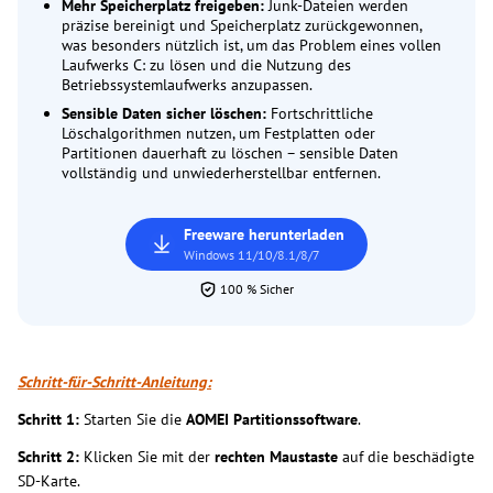
Mehr Speicherplatz freigeben:
Junk-Dateien werden
präzise bereinigt und Speicherplatz zurückgewonnen,
was besonders nützlich ist, um das Problem eines vollen
Laufwerks C: zu lösen und die Nutzung des
Betriebssystemlaufwerks anzupassen.
Sensible Daten sicher löschen:
Fortschrittliche
Löschalgorithmen nutzen, um Festplatten oder
Partitionen dauerhaft zu löschen – sensible Daten
vollständig und unwiederherstellbar entfernen.
Freeware herunterladen
Windows 11/10/8.1/8/7
100 % Sicher
Schritt-für-Schritt-Anleitung:
Schritt 1:
Starten Sie die
AOMEI Partitionssoftware
.
Schritt 2:
Klicken Sie mit der
rechten Maustaste
auf die beschädigte
SD-Karte.