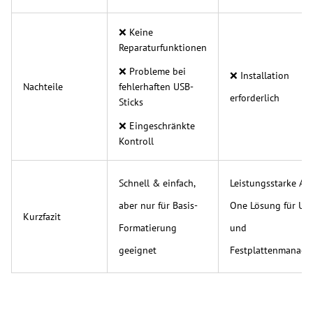
❌ Keine
Reparaturfunktionen
❌ Probleme bei
❌ Installation
Nachteile
fehlerhaften USB-
erforderlich
Sticks
❌ Eingeschränkte
Kontroll
Schnell & einfach,
Leistungsstarke All
aber nur für Basis-
One Lösung für US
Kurzfazit
Formatierung
und
geeignet
Festplattenmanag