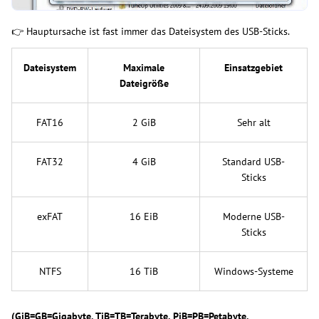
👉 Hauptursache ist fast immer das Dateisystem des USB-Sticks.
Dateisystem
Maximale
Einsatzgebiet
Dateigröße
FAT16
2 GiB
Sehr alt
FAT32
4 GiB
Standard USB-
Sticks
exFAT
16 EiB
Moderne USB-
Sticks
NTFS
16 TiB
Windows-Systeme
(GiB=GB=Gigabyte, TiB=TB=Terabyte, PiB=PB=Petabyte,