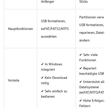
Anfänger
Sticks
Partitionen verwalt
USB formatieren,
USB formatieren, Fe
Hauptfunktionen
exFAT/FAT32/NTFS
reparieren, Dateisy
auswählen
ändern
✔ Sehr viele
Funktionen
✔ In Windows
✔ Repariert
integriert
beschädigte USB-St
✔ Kein Download
Vorteile
✔ Unterstützt alle
nötig
Dateisysteme
✔ Sehr einfach zu
(exFAT/NTFS/FAT32
bedienen
✔ Hohe Erfolgsrate
Fehlern