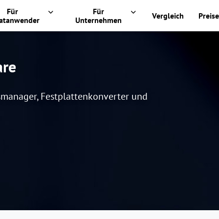
Für
Für
Vergleich
Preise
vatanwender
Unternehmen
are
smanager, Festplattenkonverter und