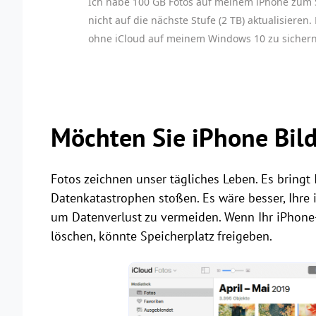
Ich habe 100 GB Fotos auf meinem iPhone zum Si
nicht auf die nächste Stufe (2 TB) aktualisieren
ohne iCloud auf meinem Windows 10 zu sichern
Möchten Sie iPhone Bild
Fotos zeichnen unser tägliches Leben. Es bringt 
Datenkatastrophen stoßen. Es wäre besser, Ihre
um Datenverlust zu vermeiden. Wenn Ihr iPhone-S
löschen, könnte Speicherplatz freigeben.