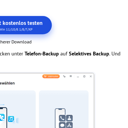
t kostenlos testen
Win 11/10/8.1/8/7/XP
cherer Download
icken unter
Telefon-Backup
auf
Selektives Backup
. Und