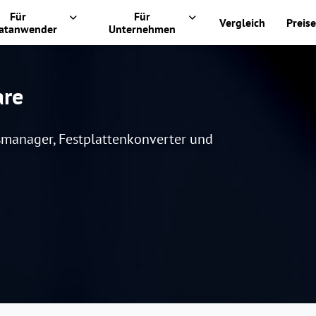
Für
Für
Vergleich
Preise
vatanwender
Unternehmen
are
smanager, Festplattenkonverter und