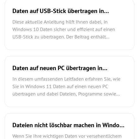
zeigt, wie Sie Dateien, Ordner oder große
Datenmengen effizient zwischen zwei Computern
Daten auf USB-Stick übertragen in
verschieben.
Windows 10 – EOL 2025 + FAT32 4GB
Diese aktuelle Anleitung hilft Ihnen dabei, in
Grenze
Windows 10 Daten sicher und effizient auf einen
USB-Stick zu übertragen. Der Beitrag enthält
praktische Tipps zur Datensicherung vor dem
Windows-10-EOL, erklärt häufige Fehlerquellen und
zeigt, wie Sie Dateien jeder Größe erfolgreich auf
einen USB-Stick übertragen können.
Daten auf neuen PC übertragen in
Windows 11: So gelingt der Umzug
In diesem umfassenden Leitfaden erfahren Sie, wie
reibungslos
Sie in Windows 11 Daten auf einen neuen PC
übertragen und dabei Dateien, Programme sowie
wichtige Einstellungen sicher übernehmen können.
Der Artikel stellt die fünf effektivsten Methoden vor
und hilft Ihnen dabei, die passende Lösung für einen
reibungslosen Umzug auszuwählen.
Dateien nicht löschbar machen in Windows
10/11: So schützen Sie Ihre wichtigsten
Wenn Sie Ihre wichtigen Daten vor versehentlichem