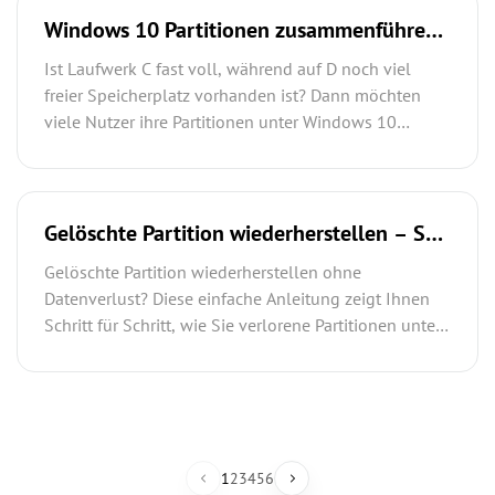
Drittanbieter-Software zu versuchen.
Windows 10 Partitionen zusammenführen
ohne Datenverlust – So geht’s wirklich
Ist Laufwerk C fast voll, während auf D noch viel
freier Speicherplatz vorhanden ist? Dann möchten
viele Nutzer ihre Partitionen unter Windows 10
zusammenführen – am besten ohne Datenverlust. In
dieser Anleitung zeigen wir Ihnen die sichersten
Methoden, erklären, warum „Volume erweitern“ oft
ausgegraut ist, und wie Sie auch nicht benachbarte
Gelöschte Partition wiederherstellen – So
Partitionen zusammenführen können.
retten Sie Ihre Daten sofort (100%
Gelöschte Partition wiederherstellen ohne
Anleitung)
Datenverlust? Diese einfache Anleitung zeigt Ihnen
Schritt für Schritt, wie Sie verlorene Partitionen unter
Windows schnell und sicher retten. Jetzt Lösung
entdecken!
1
2
3
4
5
6