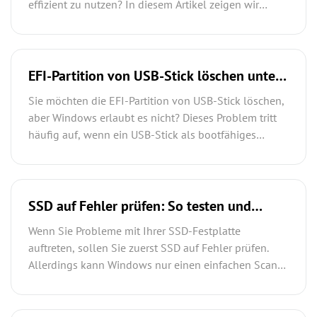
effizient zu nutzen? In diesem Artikel zeigen wir
Ihnen 3 einfache Methoden, mit denen Sie unter
Windows 11/10 sicher eine zweite Partition auf SD-
Karte erstellen können – auch ohne Datenverlust.
EFI-Partition von USB-Stick löschen unter
Windows 11/10/8/7 (2026 Guide)
Sie möchten die EFI-Partition von USB-Stick löschen,
aber Windows erlaubt es nicht? Dieses Problem tritt
häufig auf, wenn ein USB-Stick als bootfähiges
Medium verwendet wurde und plötzlich mehrere
Partitionen anzeigt. In dieser Anleitung zeigen wir
Ihnen die schnellsten und sichersten Methoden, um
die EFI-Partition dauerhaft zu entfernen.
SSD auf Fehler prüfen: So testen und
reparieren Sie Ihre SSD richtig
Wenn Sie Probleme mit Ihrer SSD-Festplatte
auftreten, sollen Sie zuerst SSD auf Fehler prüfen.
Allerdings kann Windows nur einen einfachen Scan
durchführen. Wenn fehlerhafte Sektoren auf der SSD
vorhanden sind, empfehlen wir Ihnen also, die
Datenträgerüberprüfung (CHKDSK) oder eine