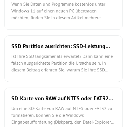
übertragen unter Windows 11 (Kostenlos)
Wenn Sie Daten und Programme kostenlos unter
– So klappt’s
Windows 11 auf einen neuen PC übertragen
möchten, finden Sie in diesem Artikel mehrere
einfache Methoden für einen sicheren Umzug. Sie
erfahren, wie Sie persönliche Dateien mit Windows-
Bordmitteln sichern und komplette Programme ohne
Neuinstallation auf den neuen Computer übertragen
SSD Partition ausrichten: SSD-Leistung
können.
steigern und Lebensdauer verlängern
Ist Ihre SSD langsamer als erwartet? Dann kann eine
(Windows 11/10/8/7)
falsch ausgerichtete Partition die Ursache sein. In
diesem Beitrag erfahren Sie, warum Sie Ihre SSD
Partition ausrichten sollten, wie Sie die Ausrichtung
prüfen und wie Sie mit AOMEI Partitionssoftware Ihre
SSD in wenigen Klicks optimal ausrichten.
SD-Karte von RAW auf NTFS oder FAT32
formatieren – 3 schnelle Lösungen (2026
Um eine SD-Karte von RAW auf NTFS oder FAT32 zu
Anleitung)
formatieren, können Sie die Windows
Eingabeaufforderung (Diskpart), den Datei-Explorer