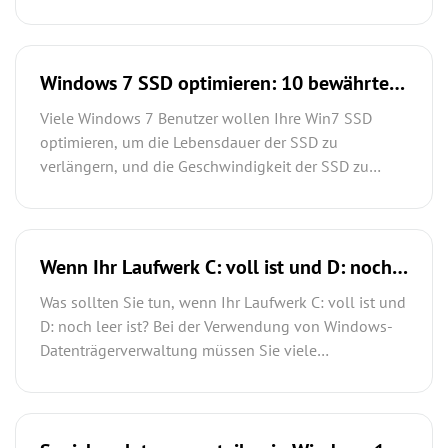
oder ein Partitionsprogramm verwenden. Die
einfachste Methode ist ein Tool wie AOMEI
Partitionssoftware, da es SD-Karte erkennt und direkt
von RAW auf NTFS oder FAT32 formatieren kann.
Windows 7 SSD optimieren: 10 bewährte
Tipps für mehr Geschwindigkeit und
Viele Windows 7 Benutzer wollen Ihre Win7 SSD
längere Lebensdauer
optimieren, um die Lebensdauer der SSD zu
verlängern, und die Geschwindigkeit der SSD zu
erhöhen. Hier bieten wir Ihnen 10 Tipps, um SSD zu
optimieren.
Wenn Ihr Laufwerk C: voll ist und D: noch
leer ist ...
Was sollten Sie tun, wenn Ihr Laufwerk C: voll ist und
D: noch leer ist? Bei der Verwendung von Windows-
Datenträgerverwaltung müssen Sie viele
Bedingungen erfüllen. Gibt es eine alternative
Lösung, um das Problem zu lösen?