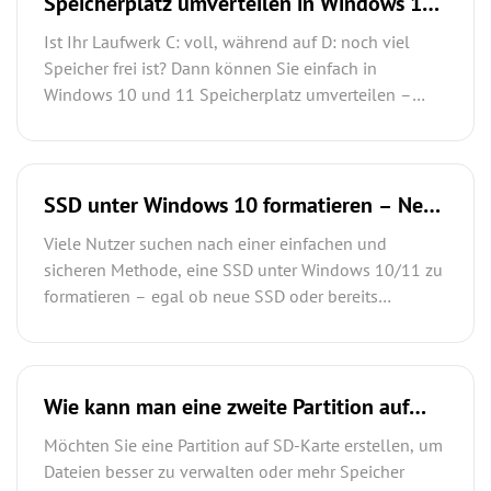
Speicherplatz umverteilen in Windows 10
/11: C und D Laufwerk richtig verschieben
Ist Ihr Laufwerk C: voll, während auf D: noch viel
Speicher frei ist? Dann können Sie einfach in
Windows 10 und 11 Speicherplatz umverteilen –
ohne Datenverlust und ohne Neuinstallation.
SSD unter Windows 10 formatieren – Neue
oder verwendete SSD richtig einrichten
Viele Nutzer suchen nach einer einfachen und
sicheren Methode, eine SSD unter Windows 10/11 zu
formatieren – egal ob neue SSD oder bereits
verwendete Festplatte. In diesem Guide lernst du
zwei bewährte Methoden kennen, inkl. Profi-Tool und
Windows-Bordmitteln.
Wie kann man eine zweite Partition auf
SD-Karte erstellen? 3 sichere Lösungen
Möchten Sie eine Partition auf SD-Karte erstellen, um
Dateien besser zu verwalten oder mehr Speicher