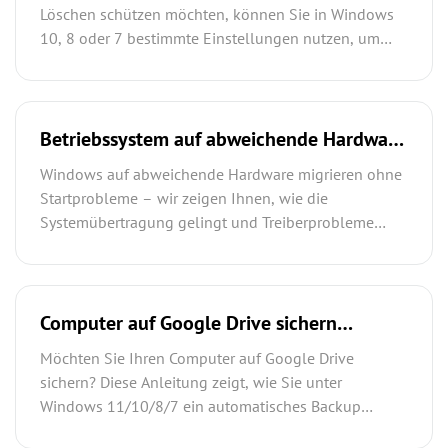
Daten
Löschen schützen möchten, können Sie in Windows
10, 8 oder 7 bestimmte Einstellungen nutzen, um
Dateien nicht löschbar machen. In diesem Artikel
erfahren Sie Schritt für Schritt, wie Sie Ihre Dateien
sichern und unabsichtlich löschen verhindern
können.
Betriebssystem auf abweichende Hardware
migrieren und wiederherstellen – Schritt
Windows auf abweichende Hardware migrieren ohne
für Schritt erklärt
Startprobleme – wir zeigen Ihnen, wie die
Systemübertragung gelingt und Treiberprobleme
vermieden werden.
Computer auf Google Drive sichern
(Windows 11/10/8/7) – Automatisches
Möchten Sie Ihren Computer auf Google Drive
Backup Schritt für Schritt
sichern? Diese Anleitung zeigt, wie Sie unter
Windows 11/10/8/7 ein automatisches Backup
einrichten und Ihre Daten sicher in der Cloud