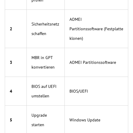
AOMEI
Sicherheitsnetz
2
Partitionssoftware (Festplatte
schaffen
klonen)
MBR in GPT
3
AOMEI Partitionssoftware
konvertieren
BIOS auf UEFI
4
BIOS/UEFI
umstellen
Upgrade
5
Windows Update
starten