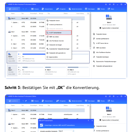
Schritt 3:
Bestätigen Sie mit
„OK“
die Konvertierung.