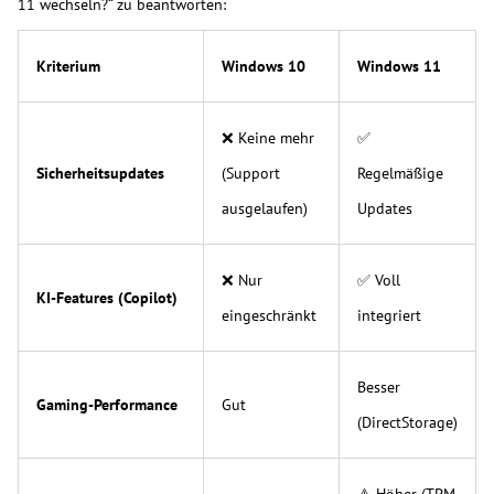
11 wechseln?“ zu beantworten:
Kriterium
Windows 10
Windows 11
❌ Keine mehr
✅
Sicherheitsupdates
(Support
Regelmäßige
ausgelaufen)
Updates
❌ Nur
✅ Voll
KI-Features (Copilot)
eingeschränkt
integriert
Besser
Gaming-Performance
Gut
(DirectStorage)
⚠️ Höher (TPM