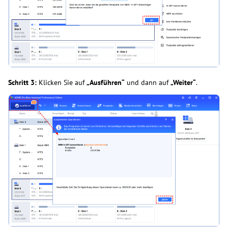
Schritt 3:
Klicken Sie auf
„Ausführen“
und dann auf
„Weiter“
.