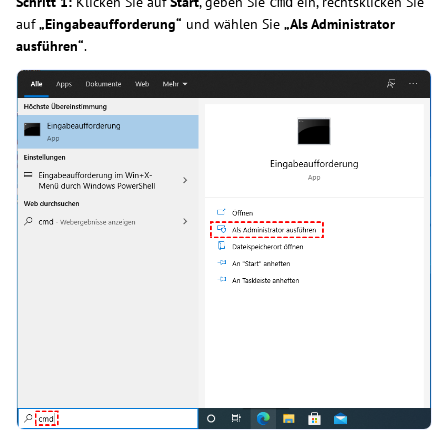
Schritt 1:
Klicken Sie auf
Start
, geben Sie
ein, rechtsklicken Sie
cmd
auf
„Eingabeaufforderung“
und wählen Sie
„Als Administrator
ausführen“
.