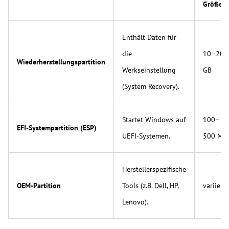
Größe
Enthält Daten für
die
10–20
Wiederherstellungspartition
Werkseinstellung
GB
(System Recovery).
Startet Windows auf
100–
EFI-Systempartition (ESP)
UEFI-Systemen.
500 MB
Herstellerspezifische
OEM-Partition
Tools (z.B. Dell, HP,
variiert
Lenovo).